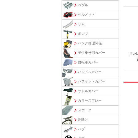
ペダル
ヘルメット
リム
ポンプ
パンク修理関係
子供乗せ用カバー
HL-
自転車カバー
ハンドルカバー
バスケットカバー
サドルカバー
カラースプレー
スポーク
泥除け
ハブ