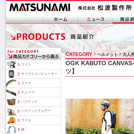
CATEGORY
ヘルメット
大人
OGK KABUTO CANV
ライト
ツ】
サイクルコンピューター
タイヤ
チューブ
バスケット
バスケットチェアー
サドル
鍵