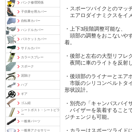
パンク修理関係
・スポーツバイクとのマッ
子供乗せ用カバー
エアロダイナミクスをイメ
自転車カバー
・上下3段階調整可能な、
ハンドルカバー
頭部の調整をおこないやす
バスケットカバー
着。
サドルカバー
・後部と左右の大型リフレ
カラースプレー
夜間に車のライトを反射し
スポーク
・後頭部のライナーとエア
泥除け
市販のシリコンベルトタイ
ハブ
形状設計。
ギア
・別売の「キャンバスバイ
ゴム紐
バイザーを装着することで
シートポスト・シートピラ
ー
ジチェンジも可能。
一般車パーツ
・カラーはスポーツライドに
一般車アクセサリー