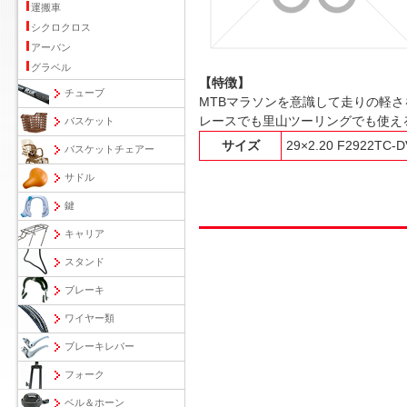
運搬車
シクロクロス
アーバン
グラベル
【特徴】
チューブ
MTBマラソンを意識して走りの軽
レースでも里山ツーリングでも使え
バスケット
サイズ
29×2.20 F2922TC-
バスケットチェアー
サドル
鍵
キャリア
スタンド
ブレーキ
ワイヤー類
ブレーキレバー
フォーク
ベル＆ホーン