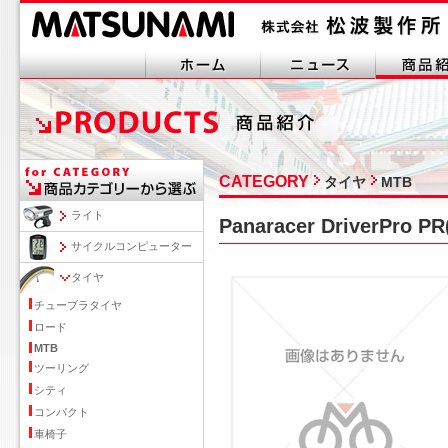
CATEGORY
タイヤ
MTB
ライト
Panaracer DriverPr
サイクルコンピューター
タイヤ
チューブラタイヤ
ロード
MTB
ツーリング
シティ
コンパクト
車椅子